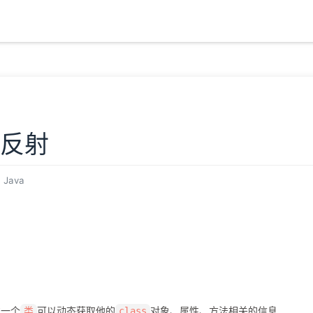
）反射
Java
意一个
可以动态获取他的
对象、属性、方法相关的信息
类
class