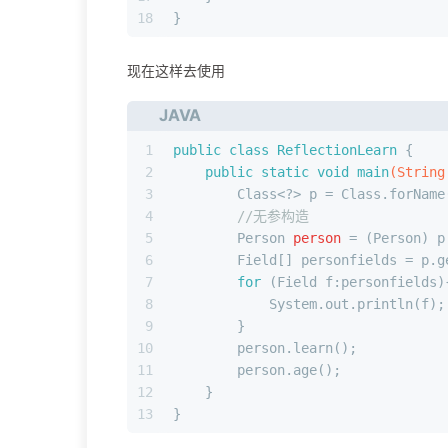
18
}
现在这样去使用
JAVA
1
public
class
ReflectionLearn
 {
2
public
static
void
main
(String
3
        Class<?> p = Class.forName
4
//无参构造
5
Person
person
=
 (Person) p
6
        Field[] personfields = p.g
7
for
 (Field f:personfields)
8
            System.out.println(f);
9
        }
10
        person.learn();
11
        person.age();
12
    }
13
}