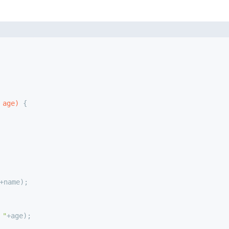
 age)
 {
+name);
："
+age);