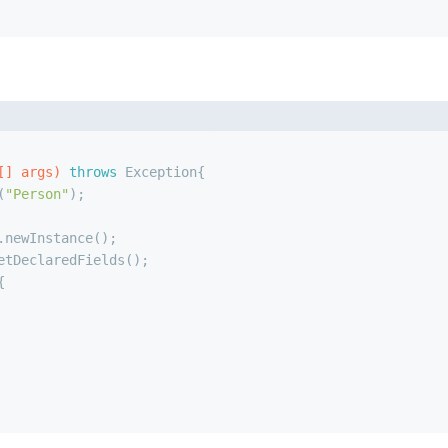
[] args)
throws
 Exception{
(
"Person"
);
.newInstance();
etDeclaredFields();
{