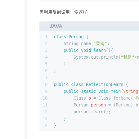
再利用反射调用，像这样
JAVA
1
class
Person
 {
2
    String name=
"菜鸡"
;
3
public
void
learn
()
{
4
        System.out.println(
"我是"
+
5
    }
6
}
7
8
public
class
ReflectionLearn
 {
9
public
static
void
main
(String
10
Class
p
=
 Class.forName(
"P
11
Person
person
=
 (Person) p
12
        person.learn();
13
    }
14
}