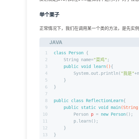
举个栗子
正常情况下，我们在调用某一个类的方法，是先实
JAVA
1
class
Person
 {
2
    String name=
"菜鸡"
;
3
public
void
learn
()
{
4
        System.out.println(
"我是"
+
5
    }
6
}
7
8
public
class
ReflectionLearn
{
9
public
static
void
main
(String
10
Person
p
=
new
Person
();
11
        p.learn();
12
    }
13
}