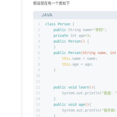
假设现在有一个类如下
JAVA
1
class
Person
 {
2
public
 String name=
"李四"
;
3
private
int
 age=
3
;
4
public
Person
()
 {
5
    }
6
public
Person
(String name, 
int
7
this
.name = name;
8
this
.age = age;
9
    }
10
11
12
public
void
learn
()
{
13
        System.out.println(
"我是："
14
    }
15
public
void
age
()
{
16
        System.out.println(
"我年龄
17
    }