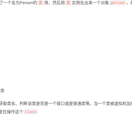
一个名为Person的
用，然后用
实例化出来一个对象
，
类
类
person
类
如获取类名、判断该类是否是一个接口或是普通类等。当一个类被虚拟机加
是在操作这个
Class