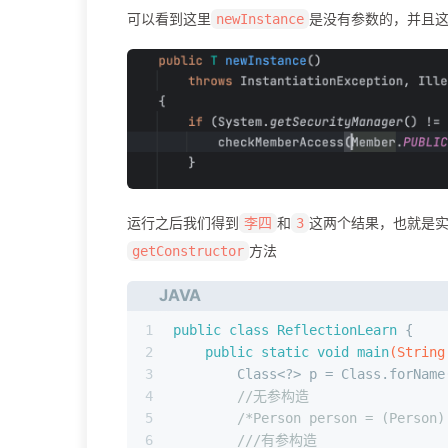
可以看到这里
是没有参数的，并且
newInstance
运行之后我们得到
和
这两个结果，也就是
李四
3
方法
getConstructor
JAVA
1
public
class
ReflectionLearn
 {
2
public
static
void
main
(String
3
        Class<?> p = Class.forName
4
//无参构造
5
/*Person person = (Person)
6
///有参构造