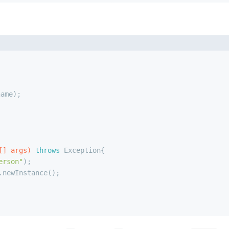
name);
[] args)
throws
 Exception{
erson"
);
.newInstance();