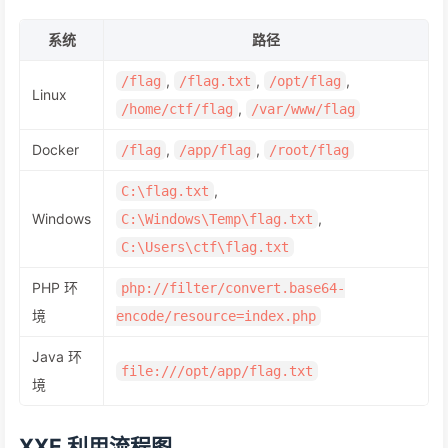
系统
路径
,
,
,
/flag
/flag.txt
/opt/flag
Linux
,
/home/ctf/flag
/var/www/flag
Docker
,
,
/flag
/app/flag
/root/flag
,
C:\flag.txt
Windows
,
C:\Windows\Temp\flag.txt
C:\Users\ctf\flag.txt
PHP 环
php://filter/convert.base64-
境
encode/resource=index.php
Java 环
file:///opt/app/flag.txt
境
XXE 利用流程图