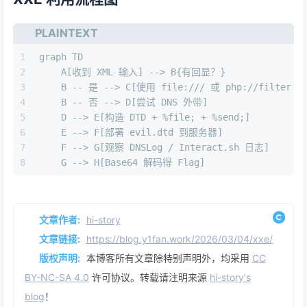
PLAINTEXT
1
graph TD
2
    A[收到 XML 输入] --> B{有回显？}
3
    B -- 是 --> C[使用 file:/// 或 php://filter
4
    B -- 否 --> D[尝试 DNS 外带]
5
    D --> E[构造 DTD + %file; + %send;]
6
    E --> F[部署 evil.dtd 到服务器]
7
    F --> G[观察 DNSLog / Interact.sh 日志]
8
    G --> H[Base64 解码得 Flag]
文章作者:
hi-story
文章链接:
https://blog.y1fan.work/2026/03/04/xxe/
版权声明:
本博客所有文章除特别声明外，均采用
CC
BY-NC-SA 4.0
许可协议。转载请注明来源
hi-story's
blog
！