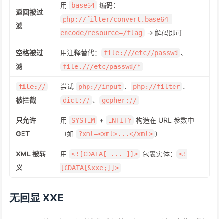
用
编码：
base64
返回被过
php://filter/convert.base64-
滤
→ 解码即可
encode/resource=/flag
空格被过
用注释替代：
、
file:///etc//passwd
滤
file:///etc/passwd/*
尝试
、
、
file://
php://input
php://filter
被拦截
、
dict://
gopher://
只允许
用
+
构造在 URL 参数中
SYSTEM
ENTITY
GET
（如
）
?xml=<xml>...</xml>
XML 被转
用
包裹实体：
<![CDATA[ ... ]]>
<!
义
[CDATA[&xxe;]]>
无回显 XXE